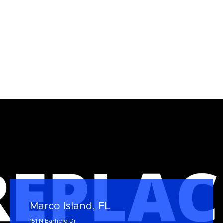
Marco Island, FL
151 N Barfield Dr