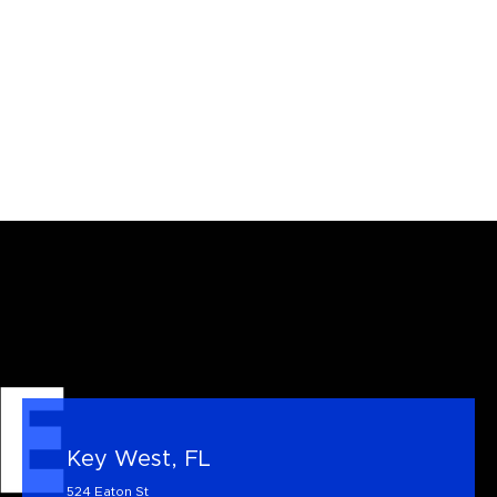
Key West, FL
524 Eaton St