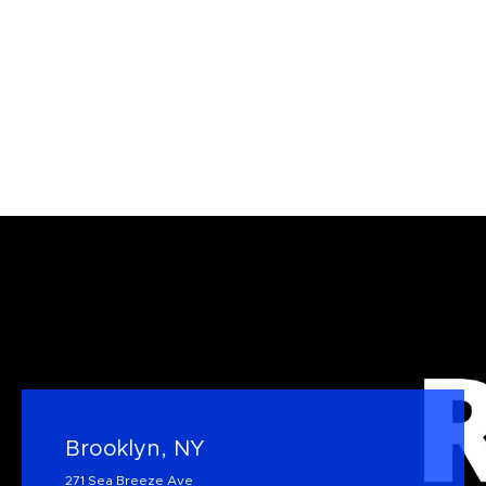
Brooklyn, NY
271 Sea Breeze Ave